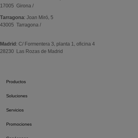
17005 Girona /
+34 972 104 910
Tarragona
: Joan Miró, 5
43005 Tarragona /
+34 977 089 353
Madrid
: C/ Formentera 3, planta 1, oficina 4
28230 Las Rozas de Madrid
+34 910 448 584
Productos
Soluciones
Servicios
Promociones