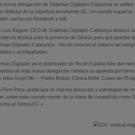
a nueva delegación de Sistemas Digitales Catalunya se sorteó 
r disfrutar de la cobertura envolvente 3D, con sonido espacial
ién cuenta con Bluetooth y wifi.
 Luis Beguer, CEO de Sistemas Digitales Catalunya destacó la i
istencia técnica para la provincia de Girona, para que puedan t
emas Digitales Catalunya – Ricoh conocen el entorno tecnológico
ndidos y acompañados.
emas Digitales es el distribuidor de Ricoh España líder del mer
pertura de esta nueva delegación refuerza su apuesta por Giro
e ellos Àngel Mir – Portes Bisbal, Clínica Bofill, Caves de l’
 Pere Pons «participar en nuevos proyectos y estrategias de in
er, sobre todo cuando vienen de la mano de compañías como S
ocina al Girona FC.»