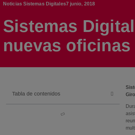
Noticias Sistemas Digitales
7 junio, 2018
Sistemas Digita
nuevas oficinas
Sis
Tabla de contenidos
Gir
Dura
asis
reun
mult