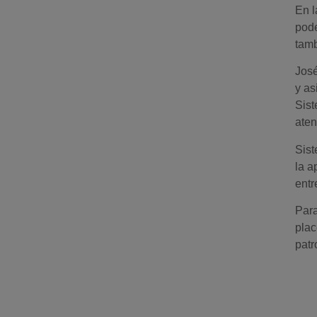
En l
pode
tamb
José
y as
Sist
ate
Sist
la a
entr
Para
plac
patr