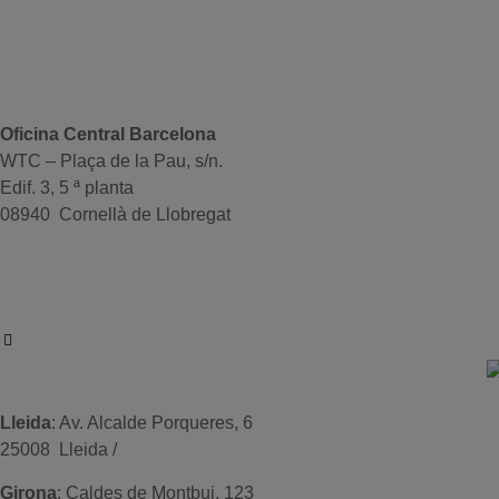
Oficina Central Barcelona
WTC – Plaça de la Pau, s/n.
Edif. 3, 5 ª planta
08940 Cornellà de Llobregat
+34 934191476
info@sistemas-catalunya.com
Lleida
: Av. Alcalde Porqueres, 6
25008 Lleida /
+34 973 981 019
Girona
: Caldes de Montbui, 123