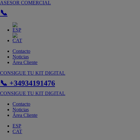
Ir
ASESOR COMERCIAL
al
📞
contenido
Contacto
Noticias
Área Cliente
CONSIGUE TU KIT DIGITAL
📞 +34934191476
CONSIGUE TU KIT DIGITAL
Contacto
Noticias
Área Cliente
ESP
CAT