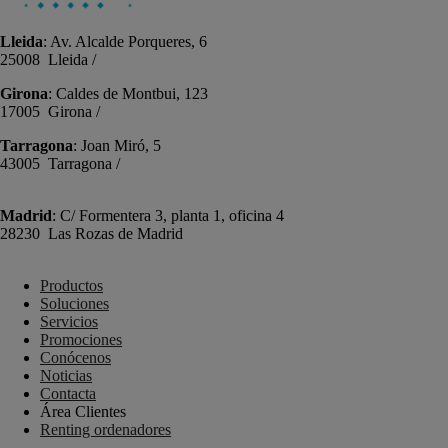
Lleida
: Av. Alcalde Porqueres, 6
25008 Lleida /
+34 973 981 019
Girona
: Caldes de Montbui, 123
17005 Girona /
+34 972 104 910
Tarragona
: Joan Miró, 5
43005 Tarragona /
+34 977 089 353
Madrid
: C/ Formentera 3, planta 1, oficina 4
28230 Las Rozas de Madrid
+34 910 448 584
Productos
Soluciones
Servicios
Promociones
Conócenos
Noticias
Contacta
Área Clientes
Renting ordenadores