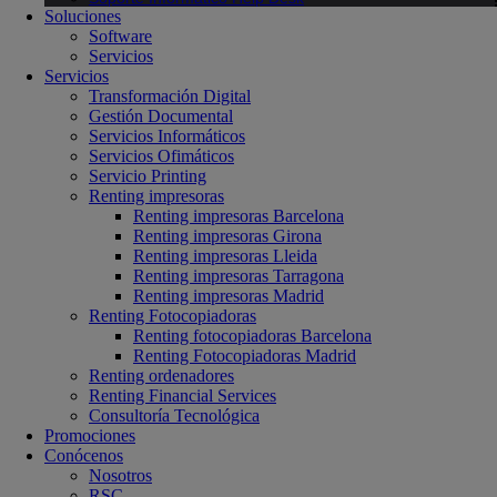
Soluciones
Software
Servicios
Servicios
Transformación Digital
Gestión Documental
Servicios Informáticos
Servicios Ofimáticos
Servicio Printing
Renting impresoras
Renting impresoras Barcelona
Renting impresoras Girona
Renting impresoras Lleida
Renting impresoras Tarragona
Renting impresoras Madrid
Renting Fotocopiadoras
Renting fotocopiadoras Barcelona
Renting Fotocopiadoras Madrid
Renting ordenadores
Renting Financial Services
Consultoría Tecnológica
Promociones
Conócenos
Nosotros
RSC