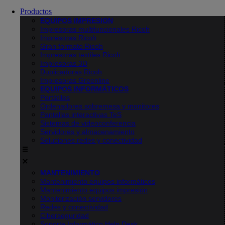
Productos
EQUIPOS IMPRESION
Impresoras multifuncionales Ricoh
Impresoras Ricoh
Gran formato Ricoh
Impresoras textiles Ricoh
Impresoras 3D
Duplicadoras Ricoh
Impresoras Greenline
EQUIPOS INFORMÁTICOS
Portátiles
Ordenadores sobremesa y monitores
Pantallas interactivas TeS
Sistemas de videoconferencia
Servidores y almacenamiento
Soluciones redes y conectividad
MANTENIMIENTO
Mantenimiento equipos informáticos
Mantenimiento equipos impresión
Monitorización servidores
Redes y conectividad
Ciberseguridad
Soporte Informático Help Desk