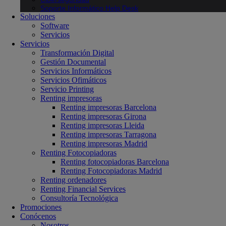
Soporte Informático Help Desk
Soluciones
Software
Servicios
Servicios
Transformación Digital
Gestión Documental
Servicios Informáticos
Servicios Ofimáticos
Servicio Printing
Renting impresoras
Renting impresoras Barcelona
Renting impresoras Girona
Renting impresoras Lleida
Renting impresoras Tarragona
Renting impresoras Madrid
Renting Fotocopiadoras
Renting fotocopiadoras Barcelona
Renting Fotocopiadoras Madrid
Renting ordenadores
Renting Financial Services
Consultoría Tecnológica
Promociones
Conócenos
Nosotros