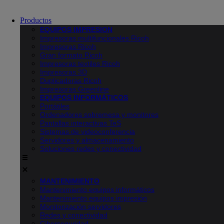
Productos
EQUIPOS IMPRESION
Impresoras multifuncionales Ricoh
Impresoras Ricoh
Gran formato Ricoh
Impresoras textiles Ricoh
Impresoras 3D
Duplicadoras Ricoh
Impresoras Greenline
EQUIPOS INFORMÁTICOS
Portátiles
Ordenadores sobremesa y monitores
Pantallas interactivas TeS
Sistemas de videoconferencia
Servidores y almacenamiento
Soluciones redes y conectividad
MANTENIMIENTO
Mantenimiento equipos informáticos
Mantenimiento equipos impresión
Monitorización servidores
Redes y conectividad
Ciberseguridad