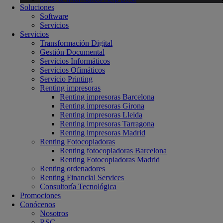
Soluciones
Software
Servicios
Servicios
Transformación Digital
Gestión Documental
Servicios Informáticos
Servicios Ofimáticos
Servicio Printing
Renting impresoras
Renting impresoras Barcelona
Renting impresoras Girona
Renting impresoras Lleida
Renting impresoras Tarragona
Renting impresoras Madrid
Renting Fotocopiadoras
Renting fotocopiadoras Barcelona
Renting Fotocopiadoras Madrid
Renting ordenadores
Renting Financial Services
Consultoría Tecnológica
Promociones
Conócenos
Nosotros
RSC