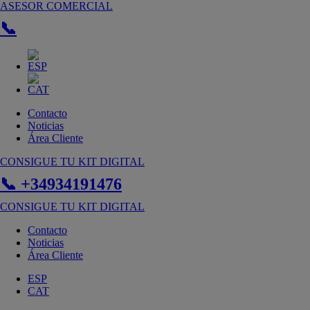
Ir
ASESOR COMERCIAL
al
📞
contenido
Contacto
Noticias
Área Cliente
CONSIGUE TU KIT DIGITAL
📞 +34934191476
CONSIGUE TU KIT DIGITAL
Contacto
Noticias
Área Cliente
ESP
CAT