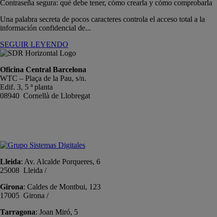
Contraseña segura: qué debe tener, cómo crearla y cómo comprobarla
Una palabra secreta de pocos caracteres controla el acceso total a la
información confidencial de...
SEGUIR LEYENDO
Oficina Central Barcelona
WTC – Plaça de la Pau, s/n.
Edif. 3, 5 ª planta
08940 Cornellà de Llobregat
+34 934191476
info@sistemas-catalunya.com
Lleida
: Av. Alcalde Porqueres, 6
25008 Lleida /
+34 973 981 019
Girona
: Caldes de Montbui, 123
17005 Girona /
+34 972 104 910
Tarragona
: Joan Miró, 5