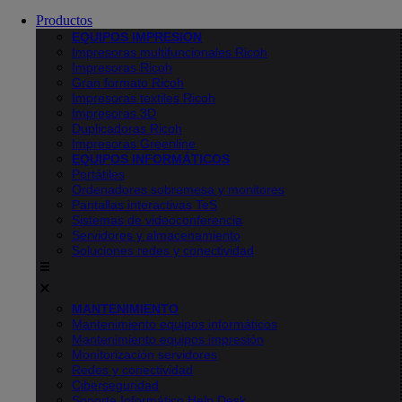
Productos
EQUIPOS IMPRESION
Impresoras multifuncionales Ricoh
Impresoras Ricoh
Gran formato Ricoh
Impresoras textiles Ricoh
Impresoras 3D
Duplicadoras Ricoh
Impresoras Greenline
EQUIPOS INFORMÁTICOS
Portátiles
Ordenadores sobremesa y monitores
Pantallas interactivas TeS
Sistemas de videoconferencia
Servidores y almacenamiento
Soluciones redes y conectividad
MANTENIMIENTO
Mantenimiento equipos informáticos
Mantenimiento equipos impresión
Monitorización servidores
Redes y conectividad
Ciberseguridad
Soporte Informático Help Desk