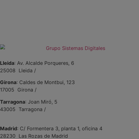
+34 934191476
info@sistemas-catalunya.com
Lleida
: Av. Alcalde Porqueres, 6
25008 Lleida /
+34 973 981 019
Girona
: Caldes de Montbui, 123
17005 Girona /
+34 972 104 910
Tarragona
: Joan Miró, 5
43005 Tarragona /
+34 977 089 353
Madrid
: C/ Formentera 3, planta 1, oficina 4
28230 Las Rozas de Madrid